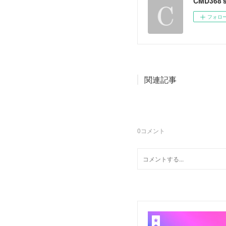
CMD368'
フォロ
関連記事
0
コメント